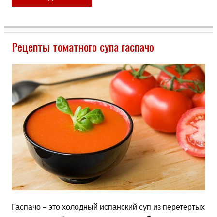
Рецепты томатного супа гаспачо
Гаспачо – это холодный испанский суп из перетертых