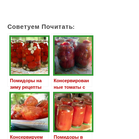
Советуем Почитать:
Помидоры на
Консервирован
зиму рецепты
ные томаты с
без
кетчупом Чили
стерилизации
Консервируем
Помидоры в