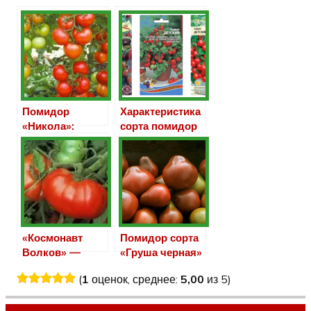
Помидор
Характеристика
«Никола»:
сорта помидор
параметры и
«Детский»
характеристика
сорта
«Космонавт
Помидор сорта
Волков» —
«Груша черная»
характеристика
(
1
оценок, среднее:
5,00
из 5)
самого
вкусного сорта
помидор