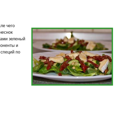
сле чего
 чеснок
ками зеленый
поненты и
 специй по