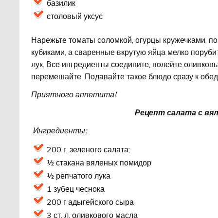
базилик
столовый уксус
Нарежьте томаты соломкой, огурцы кружечками, п
кубиками, а сваренные вкрутую яйца мелко порубит
лук. Все ингредиенты соедините, полейте оливковы
перемешайте. Подавайте такое блюдо сразу к обед
Приятного аппетита!
Рецепт салата с вя
Ингредиенты:
200 г. зеленого салата;
½ стакана вяленых помидор
½ репчатого лука
1 зубец чеснока
200 г адыгейского сыра
3 ст. л. оливкового масла