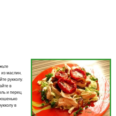
ежьте
 из маслин,
йте рукколу.
айте в
оль и перец.
орошенько
укколу в