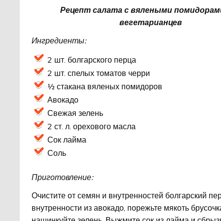
Рецепт салата с вялеными помидорам
вегетарианцев
Ингредиенты:
2 шт. болгарского перца
2 шт. спелых томатов черри
½ стакана вяленых помидоров
Авокадо
Свежая зелень
2 ст. л. орехового масла
Сок лайма
Соль
Приготовление:
Очистите от семян и внутренностей болгарский пер
внутренности из авокадо, порежьте мякоть брусочк
нашинкуйте зелень. Выжмите сок из лайма и сбры