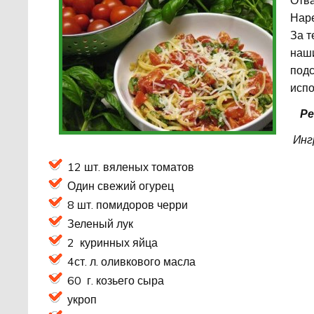
Отва
Нар
За т
наши
под
испо
Ре
Инг
12 шт. вяленых томатов
Один свежий огурец
8 шт. помидоров черри
Зеленый лук
2 куринных яйца
4ст. л. оливкового масла
60 г. козьего сыра
укроп