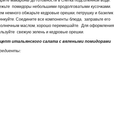
рите макароны до готовности в слегка подсоленной воде.
ежьте помидоры небольшими продолговатыми кусочками.
ем немного обжарьте кедровые орешки, петрушку и базилик
нкуйте. Соедините все компоненты блюда, заправьте его
солнечным маслом, хорошо перемешайте. Для оформлени
льзуйте свежую зелень и кедровые орешки.
цепт итальянского салата с вялеными помидорами
редиенты: