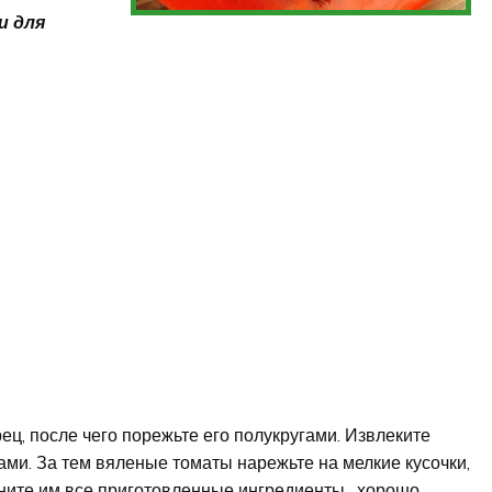
и для
ец, после чего порежьте его полукругами. Извлеките
ами. За тем вяленые томаты нарежьте на мелкие кусочки,
зните им все приготовленные ингредиенты, хорошо