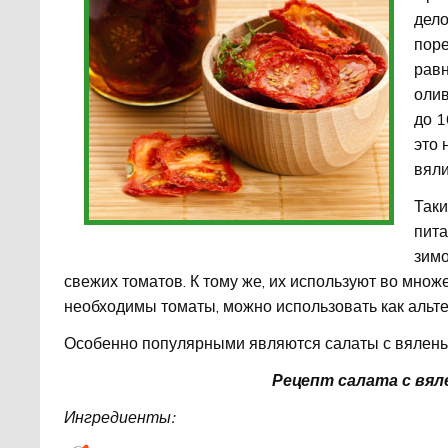
дело
поре
равн
олив
до 1
это 
вяли
Таки
пита
зимо
свежих томатов. К тому же, их используют во множе
необходимы томаты, можно использовать как альт
Особенно популярными являются салаты с вялены
Рецепт салата с вя
Ингредиенты: