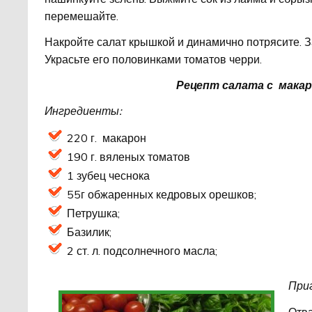
перемешайте.
Накройте салат крышкой и динамично потрясите. 
Украсьте его половинками томатов черри.
Рецепт салата с мака
Ингредиенты:
220 г. макарон
190 г. вяленых томатов
1 зубец чеснока
55г обжаренных кедровых орешков;
Петрушка;
Базилик;
2 ст. л. подсолнечного масла;
При