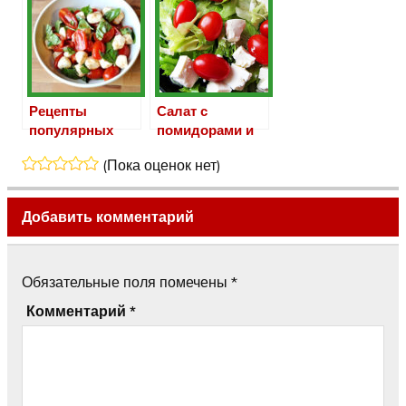
зеленых
помидорами
помидор
Рецепты
Салат с
популярных
помидорами и
салатов с
брынзой —
(Пока оценок нет)
помидорами и
легко и вкусно
сыром
Добавить комментарий
Обязательные поля помечены
*
Комментарий
*