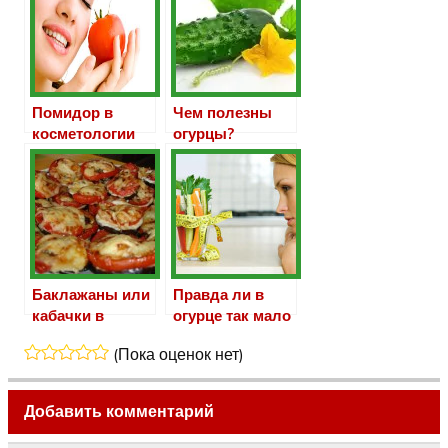
Помидор в
Чем полезны
косметологии
огурцы?
Баклажаны или
Правда ли в
кабачки в
огурце так мало
духовке с
калорий?
(Пока оценок нет)
помидорами и
сыром
Добавить комментарий