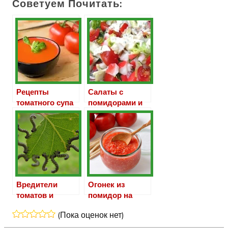
Советуем Почитать:
Рецепты
Салаты с
томатного супа
помидорами и
гаспачо
крабовыми
палочками
Вредители
Огонек из
томатов и
помидор на
борьба с ними
зиму
(Пока оценок нет)