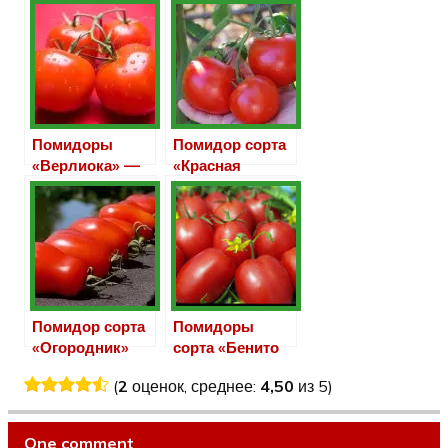
Помидоры
Помидор сорта
«Верлиока» —
«Красная
тепличный сорт
шапочка»
томата
Помидор сорта
Помидоры
«Огородник»
сорта «Бенито
F1»
(
2
оценок, среднее:
4,50
из 5)
One comment