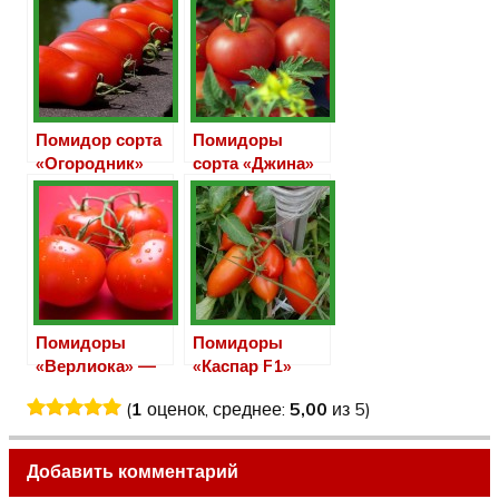
Помидор сорта
Помидоры
«Огородник»
сорта «Джина»
Помидоры
Помидоры
«Верлиока» —
«Каспар F1»
тепличный сорт
(
1
оценок, среднее:
5,00
из 5)
томата
Добавить комментарий