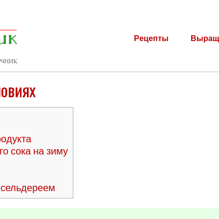
Рецепты
Выращ
ловиях
родукта
го сока на зиму
с сельдереем