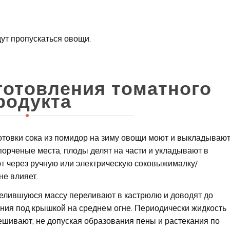
ут пропускаться овощи.
готовления томатного
родукта
готовки сока из помидор на зиму овощи моют и выкладываю
порченые места, плоды делят на части и укладывают в
ют через ручную или электрическую соковыжималку/
не влияет.
елившуюся массу переливают в кастрюлю и доводят до
ния под крышкой на среднем огне. Периодически жидкость
шивают, не допуская образования пены и растекания по