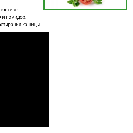
товки из
9 кгпомидор.
ретирании кашицы.