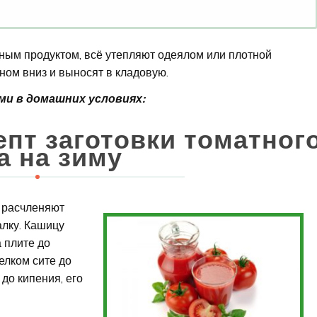
атным продуктом, всё утепляют одеялом или плотной
ном вниз и выносят в кладовую.
и в домашних условиях:
епт заготовки томатног
а на зиму
 расчленяют
алку. Кашицу
 плите до
елком сите до
до кипения, его