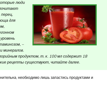
которые люди
дпочитают
 перец,
воща для
ом,
егонном
 уровень
таминозом, –
и минералов.
орийным продуктом, т. к. 100 мл содержит 18
 какие рецепты существуют, читайте далее.
нительна, необходимо лишь запастись продуктами и