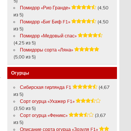
5)
Помидор «Рио Гранде»
(4,50
из 5)
Помидор «Биг Биф F1»
(4,50
из 5)
Помидор «Медовый спас»
(4,25 из 5)
Помидоры сорта «Ляна»
(5,00 из 5)
Огурцы
т
Сибирская гирлянда F1
(4,67
из 5)
Сорт огурца «Ухажер F1»
(3,50 из 5)
Сорт огурца «Феникс»
(3,67
из 5)
Описание сорта огурца «Зозуля F1»