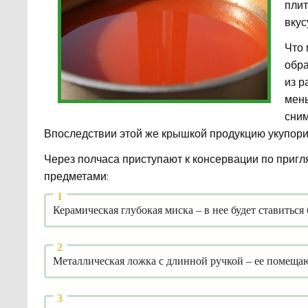
плит
вкус
Что 
обра
из р
мень
сним
Впоследствии этой же крышкой продукцию укупори
Через полчаса приступают к консервации по приг
предметами:
Керамическая глубокая миска – в нее будет ставиться
Металлическая ложка с длинной ручкой – ее помещают