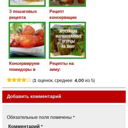
3 пошаговых
Рецепт
рецепта
консервации
консервации
сладких
огурцов с
помидор на
горчицей
зиму
Консервируем
Рецепты на
помидоры в
зиму:
желе
хрустящие
(
1
оценок, среднее:
4,00
из 5)
огурцы
Добавить комментарий
Обязательные поля помечены
*
Комментарий
*