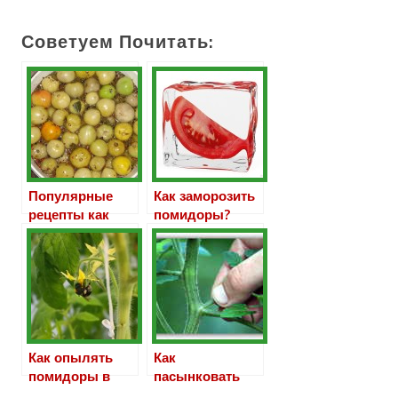
Советуем Почитать:
Популярные
Как заморозить
рецепты как
помидоры?
засолить
зеленые
помидоры в
кастрюле
Как опылять
Как
помидоры в
пасынковать
теплице
помидоры