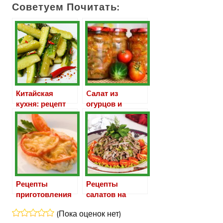
Советуем Почитать:
Китайская
Cалат из
кухня: рецепт
огурцов и
«битых»
помидоров на
огурцов
зиму
Рецепты
Рецепты
приготовления
салатов на
куриного филе
основе
(Пока оценок нет)
с помидорами и
говядины и