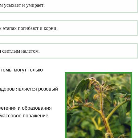
м усыхает и умирает;
х этапах погибают и корни;
я светлым налетом.
птомы могут только
идоров является розовый
ветения и образования
т массовое поражение