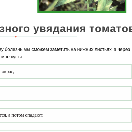
зного увядания томато
у болезнь мы сможем заметить на нижних листьях, а через
ине куста.
 окрас;
ся, а потом опадают;