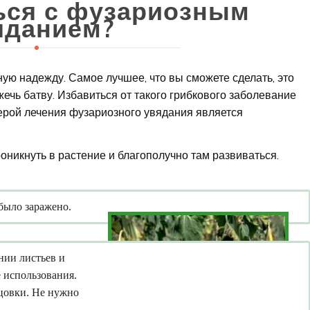
ься с фузариозным
яданием?
ную надежду. Самое лучшее, что вы сможете сделать, это
жечь батву. Избавиться от такого грибкового заболевание
ерой лечения фузариозного увядания является
роникнуть в растение и благополучно там развиваться.
было заражено.
нии листьев и
 использования.
нцовки. Не нужно