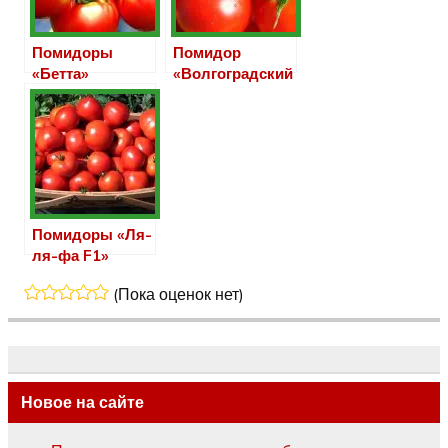
Помидоры
Помидор
«Бетта»
«Волгоградский
скороспелый
323»
Помидоры «Ля-
ля-фа F1»
(Пока оценок нет)
Новое на сайте