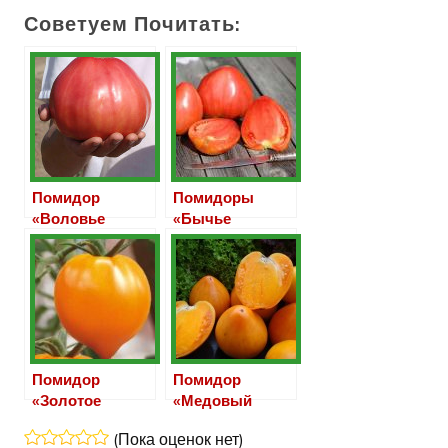
Советуем Почитать:
Помидор
Помидоры
«Воловье
«Бычье
сердце»
сердце»
Помидор
Помидор
«Золотое
«Медовый
Сердце»
спас»
(Пока оценок нет)