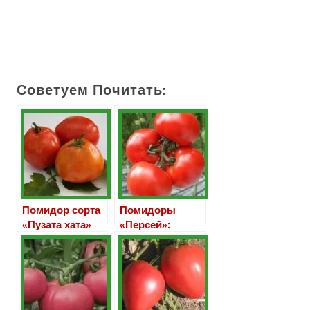
Советуем Почитать:
Помидор сорта
Помидоры
«Пузата хата»
«Персей»:
преимущества и
особенности
сорта