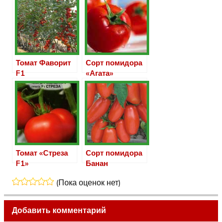
Томат Фаворит
Сорт помидора
F1
«Агата»
Томат «Стреза
Сорт помидора
F1»
Банан
(красный,
(Пока оценок нет)
оранжевый,
розовый)
Добавить комментарий