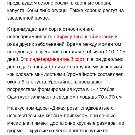
предыдущем сезоне росли тыквенные овощи,
капуста, бобы либо огурцы. Также хорошо растут на
засоленной почве.
К преимуществам сорта относится его
невосприимчивость к
вирусу табачной мозаики
и
ряда других заболеваний. Время между моментом
всходов до созревания составляет обычно 110-115
дней. Это
индетерминантный сорт
, т. е. он довольно
долго даёт плоды. Отличается крупными зелёными
«рыхловатыми» листьями. Урожайность составляет
около 6 кг с куста. Урожайность повышают
посредством формирования куста в 1-2 стебля.
Один куст занимает в среднем площадь 70 х 70 см.
На вкус помидоры «Дикая роза» сладковатые с
незначительным кислым привкусом, они сочные,
мясистые и имеют достаточно крупные размеры, по
форме — круглые и слегка приплюснутые по