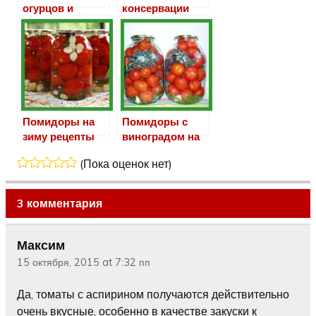
огурцов и
консервации
помидоров на
салатов из
зиму
зеленых
помидор
Помидоры на
Помидоры с
зиму рецепты
виноградом на
без
зиму
(Пока оценок нет)
стерилизации
3 комментария
Максим
15 октября, 2015 at 7:32 пп
Да, томаты с аспирином получаются действительно
очень вкусные, особенно в качестве закуски к