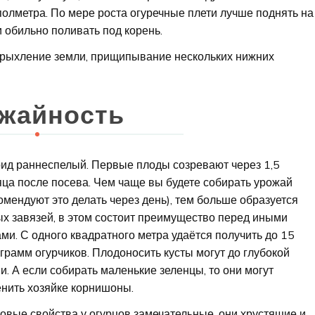
полметра. По мере роста огуречные плети лучше поднять на
 обильно поливать под корень.
 рыхление земли, прищипывание нескольких нижних
жайность
ид раннеспелый. Первые плоды созревают через 1,5
ца после посева. Чем чаще вы будете собирать урожай
омендуют это делать через день), тем больше образуется
х завязей, в этом состоит преимущество перед иными
ми. С одного квадратного метра удаётся получить до 15
грамм огурчиков. Плодоносить кусты могут до глубокой
и. А если собирать маленькие зеленцы, то они могут
нить хозяйке корнишоны.
овые свойства у огурцов замечательные, они хрустящие и