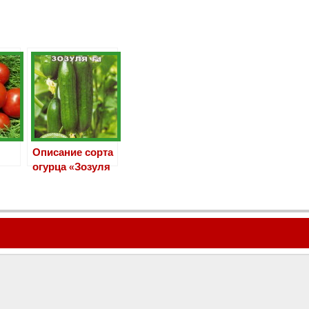
Описание сорта
огурца «Зозуля
F1»