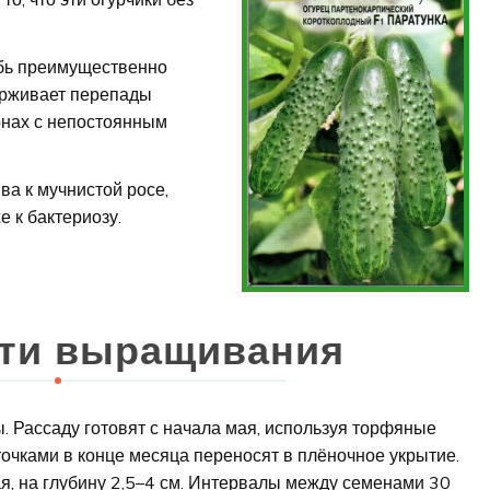
бь преимущественно
держивает перепады
онах с непостоянным
ва к мучнистой росе,
е к бактериозу.
ти выращивания
. Рассаду готовят с начала мая, используя торфяные
сточками в конце месяца переносят в плёночное укрытие.
я, на глубину 2,5–4 см. Интервалы между семенами 30