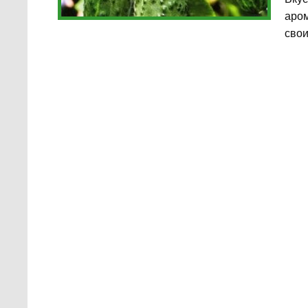
аром
свои