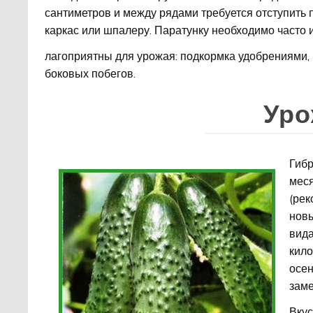
сантиметров и между рядами требуется отступить 
каркас или шпалеру. Паратунку необходимо часто и
лагоприятны для урожая: подкормка удобрениями,
боковых побегов.
Уро
Гибр
меся
(рек
новы
вида
кило
осен
заме
Вкус