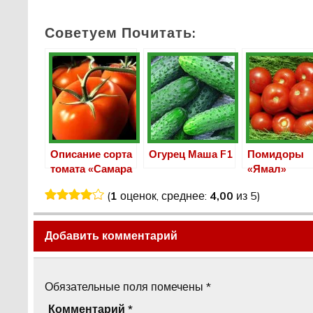
Советуем Почитать:
Описание сорта
Огурец Маша F1
Помидоры
томата «Самара
«Ямал»
F1»
(
1
оценок, среднее:
4,00
из 5)
Добавить комментарий
Обязательные поля помечены
*
Комментарий
*