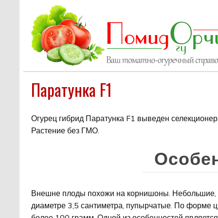
Паратунка F1
Огурец гибрид Паратунка F1 выведен селекционер
Растение без ГМО.
Особен
Внешне плоды похожи на корнишоны. Небольшие, 
диаметре 3,5 сантиметра, пупырчатые. По форме ц
более 100 грамм. Одной из особенностей является т