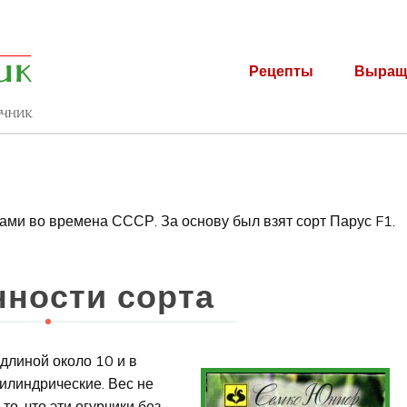
Рецепты
Выращ
ами во времена СССР. За основу был взят сорт Парус F1.
ности сорта
длиной около 10 и в
илиндрические. Вес не
о, что эти огурчики без