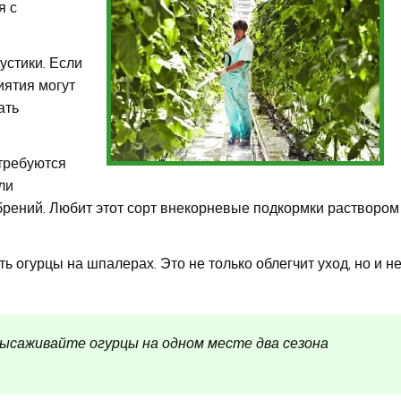
я с
устики. Если
иятия могут
ать
требуются
ли
брений. Любит этот сорт внекорневые подкормки раствором
ь огурцы на шпалерах. Это не только облегчит уход, но и н
высаживайте огурцы на одном месте два сезона