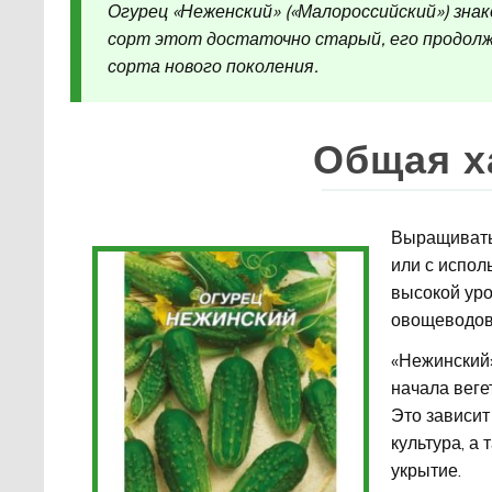
Огурец «Неженский» («Малороссийский») зна
сорт этот достаточно старый, его продол
сорта нового поколения.
Общая х
Выращивать 
или с испол
высокой уро
овощеводов.
«Нежинский»
начала веге
Это зависит
культура, а
укрытие.