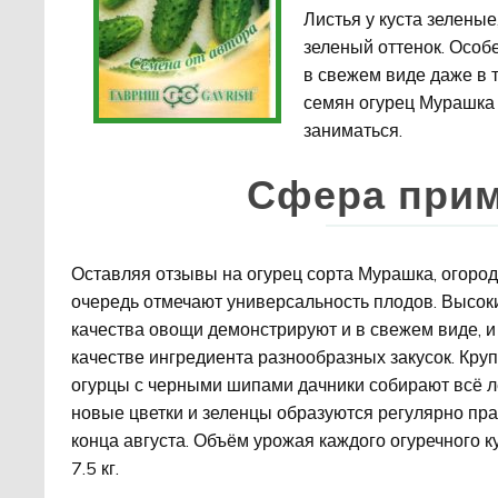
Листья у куста зелены
зеленый оттенок. Особ
в свежем виде даже в 
семян огурец Мурашка
заниматься.
Сфера прим
Оставляя отзывы на огурец сорта Мурашка, огоро
очередь отмечают универсальность плодов. Высок
качества овощи демонстрируют и в свежем виде, и 
качестве ингредиента разнообразных закусок. Кру
огурцы с черными шипами дачники собирают всё ле
новые цветки и зеленцы образуются регулярно пра
конца августа. Объём урожая каждого огуречного к
7.5 кг.