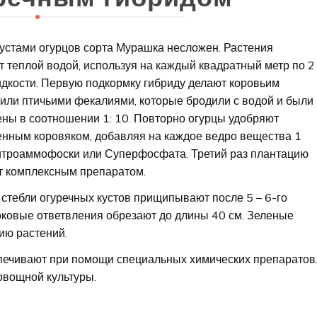
кустами огурцов сорта Мурашка несложен. Растения
 теплой водой, используя на каждый квадратный метр по 2
дкости. Первую подкормку гибриду делают коровьим
или птичьими фекалиями, которые бродили с водой и были
ны в соотношении 1: 10. Повторно огурцы удобряют
енным коровяком, добавляя на каждое ведро вещества 1
итроаммофоски или Суперфосфата. Третий раз плантацию
т комплексным препаратом.
стебли огуречных кустов прищипывают после 5 – 6-го
оковые ответвления обрезают до длины 40 см. Зеленые
ию растений.
печивают при помощи специальных химических препаратов
овощной культуры.