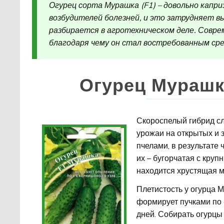
Огурец сорта Мурашка (F1) – довольно капр
возбудителей болезней, и это затрудняет в
разбирается в агротехническом деле. Совр
благодаря чему он стал востребованным сре
Огурец Мурашк
Скороспелый гибрид сл
урожаи на открытых и 
пчелами, в результате
их – бугорчатая с кру
находится хрустящая мя
Плетистость у огурца 
формирует пучками по 4
дней. Собирать огурцы