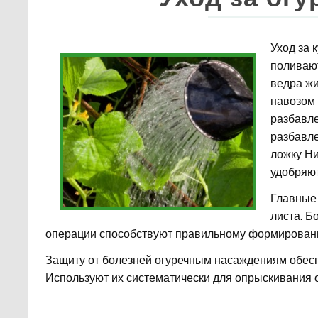
Уход за 
поливают
ведра жи
навозом 
разбавле
разбавл
ложку Н
удобряю
Главные 
листа. Б
операции способствуют правильному формирован
Защиту от болезней огуречным насаждениям обес
Используют их систематически для опрыскивания 