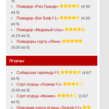
5)
Помидор «Рио Гранде»
(4,50
из 5)
Помидор «Биг Биф F1»
(4,50
е
из 5)
Помидор «Медовый спас»
(4,25 из 5)
Помидоры сорта «Ляна»
(5,00 из 5)
Огурцы
Сибирская гирлянда F1
(4,67
из 5)
Сорт огурца «Ухажер F1»
(3,50 из 5)
Сорт огурца «Феникс»
(3,67
из 5)
Описание сорта огурца «Зозуля F1»