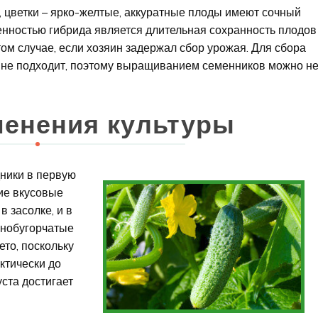
е, цветки – ярко-желтые, аккуратные плоды имеют сочный
енностью гибрида является длительная сохранность плодов
том случае, если хозяин задержал сбор урожая. Для сбора
 не подходит, поэтому выращиванием семенников можно н
енения культуры
дники в первую
ие вкусовые
в засолке, и в
пнобугорчатые
то, поскольку
ктически до
уста достигает