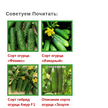
Советуем Почитать:
Сорт огурца
Сорт огурца
«Феникс»
«Изящный»
Сорт гибрид
Описание сорта
огурца Амур F1
огурца «Зозуля