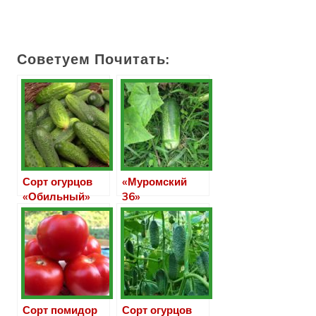
Советуем Почитать:
Сорт огурцов
«Муромский
«Обильный»
36»
Сорт помидор
Сорт огурцов